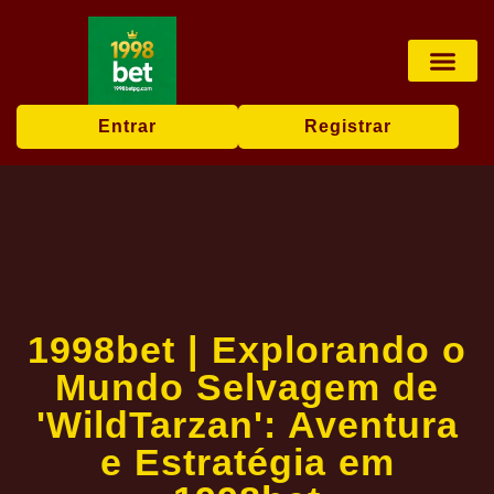
Bingo online
Pesca online
Sobre nós
Central de Notí
Entrar
Registrar
1998bet | Explorando o
Mundo Selvagem de
'WildTarzan': Aventura
e Estratégia em