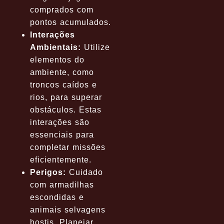
comprados com
pontos acumulados.
Interações
Ambientais:
Utilize
elementos do
ambiente, como
troncos caídos e
rios, para superar
obstáculos. Estas
interações são
essenciais para
completar missões
eficientemente.
Perigos:
Cuidado
com armadilhas
escondidas e
animais selvagens
hostis. Planejar