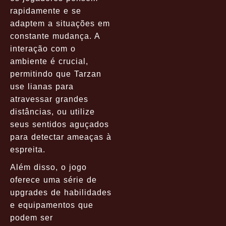
rapidamente e se
adaptem a situações em
constante mudança. A
interação com o
ambiente é crucial,
permitindo que Tarzan
use lianas para
atravessar grandes
distâncias, ou utilize
seus sentidos aguçados
para detectar ameaças à
espreita.
Além disso, o jogo
oferece uma série de
upgrades de habilidades
e equipamentos que
podem ser