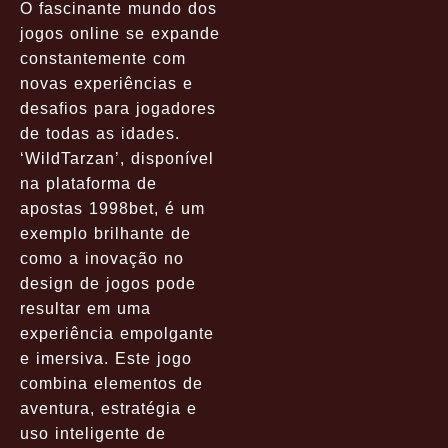
O fascinante mundo dos
jogos online se expande
constantemente com
novas experiências e
desafios para jogadores
de todas as idades.
‘WildTarzan’, disponível
na plataforma de
apostas 1998bet, é um
exemplo brilhante de
como a inovação no
design de jogos pode
resultar em uma
experiência empolgante
e imersiva. Este jogo
combina elementos de
aventura, estratégia e
uso inteligente de