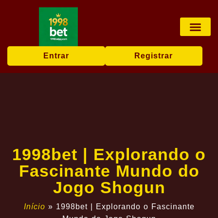
Bingo online
Pesca online
Sobre nós
Central de Notí
Entrar
Registrar
1998bet | Explorando o
Fascinante Mundo do
Jogo Shogun
Início
»
1998bet | Explorando o Fascinante