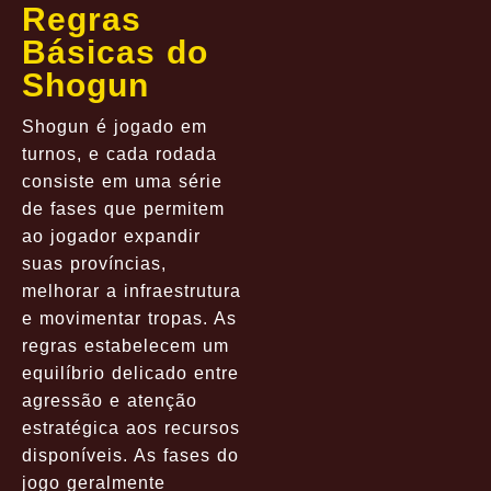
Regras
Básicas do
Shogun
Shogun é jogado em
turnos, e cada rodada
consiste em uma série
de fases que permitem
ao jogador expandir
suas províncias,
melhorar a infraestrutura
e movimentar tropas. As
regras estabelecem um
equilíbrio delicado entre
agressão e atenção
estratégica aos recursos
disponíveis. As fases do
jogo geralmente