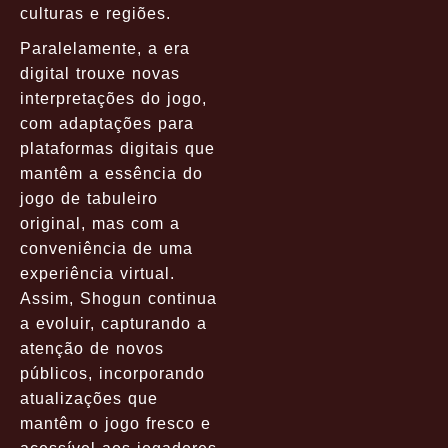
culturas e regiões.
Paralelamente, a era
digital trouxe novas
interpretações do jogo,
com adaptações para
plataformas digitais que
mantêm a essência do
jogo de tabuleiro
original, mas com a
conveniência de uma
experiência virtual.
Assim, Shogun continua
a evoluir, capturando a
atenção de novos
públicos, incorporando
atualizações que
mantêm o jogo fresco e