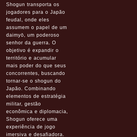
Shogun transporta os
jogadores para o Japão
feudal, onde eles
assumem o papel de um
daimyō, um poderoso
senhor da guerra. O
objetivo é expandir o
território e acumular
mais poder do que seus
concorrentes, buscando
tornar-se o shogun do
Japão. Combinando
elementos de estratégia
militar, gestão
econômica e diplomacia,
Shogun oferece uma
experiência de jogo
imersiva e desafiadora.