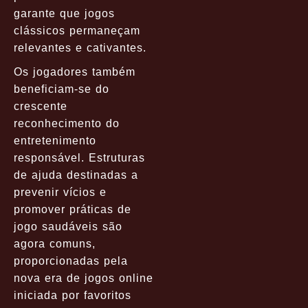
garante que jogos
clássicos permaneçam
relevantes e cativantes.
Os jogadores também
beneficiam-se do
crescente
reconhecimento do
entretenimento
responsável. Estruturas
de ajuda destinadas a
prevenir vícios e
promover práticas de
jogo saudáveis são
agora comuns,
proporcionadas pela
nova era de jogos online
iniciada por favoritos