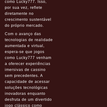
como Lucky777. Isso,
por sua vez, reflete
diretamente no
crescimento sustentável
do próprio mercado.
Com o avanço das
tecnologias de realidade
aumentada e virtual,
espera-se que jogos
como Lucky777 venham
a oferecer experiências
imersivas de cassino
sem precedentes. A
capacidade de acessar
soluções tecnológicas
inovadoras enquanto
desfruta de um divertido
jogo clássico como