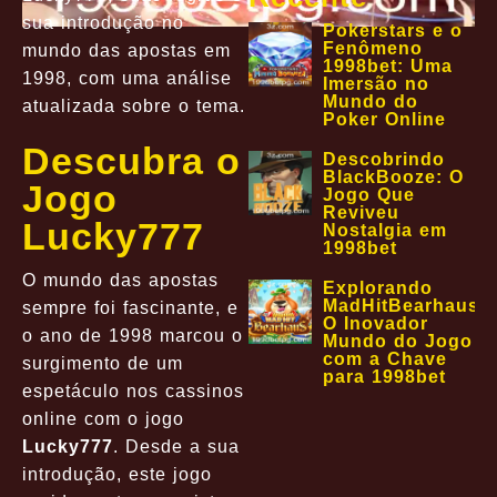
sua introdução no
Pokerstars e o
Fenômeno
mundo das apostas em
1998bet: Uma
1998, com uma análise
Imersão no
Mundo do
atualizada sobre o tema.
Poker Online
Descubra o
Descobrindo
BlackBooze: O
Jogo
Jogo Que
Reviveu
Lucky777
Nostalgia em
1998bet
O mundo das apostas
Explorando
MadHitBearhaus:
sempre foi fascinante, e
O Inovador
o ano de 1998 marcou o
Mundo do Jogo
com a Chave
surgimento de um
para 1998bet
espetáculo nos cassinos
online com o jogo
Lucky777
. Desde a sua
introdução, este jogo