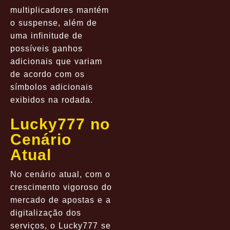
multiplicadores mantém
o suspense, além de
uma infinitude de
possíveis ganhos
adicionais que variam
de acordo com os
símbolos adicionais
exibidos na rodada.
Lucky777 no
Cenário
Atual
No cenário atual, com o
crescimento vigoroso do
mercado de apostas e a
digitalização dos
serviços, o Lucky777 se