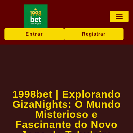
Bingo online
Pesca online
Sobre nós
Central de Notí
Entrar
Registrar
1998bet | Explorando
GizaNights: O Mundo
Misterioso e
Fascinante do Novo