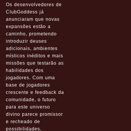
Os desenvolvedores de
ClubGoddess já
anunciaram que novas
expansões estão a
caminho, prometendo
introduzir deuses
adicionais, ambientes
místicos inéditos e mais
missões que testarão as
habilidades dos
jogadores. Com uma
base de jogadores
crescente e feedback da
comunidade, o futuro
para este universo
divino parece promissor
e recheado de
possibilidades.