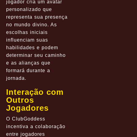
jogador cria um avatar
personalizado que
representa sua presença
no mundo divino. As
escolhas iniciais
influenciam suas
habilidades e podem
determinar seu caminho
e as alianças que
formará durante a
jornada.
Interação com
Outros
Jogadores
O ClubGoddess
incentiva a colaboração
entre jogadores