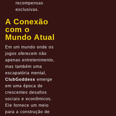
recompensas
exclusivas.
A Conexão
com o
Mundo Atual
Em um mundo onde os
jogos oferecem não
apenas entretenimento,
mas também uma
escapatória mental,
ClubGoddess
emerge
em uma época de
crescentes desafios
sociais e econômicos.
Ele fornece um meio
para a construção de