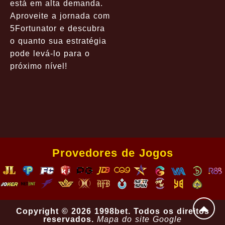
está em alta demanda.
Aproveite a jornada com
5Fortunator e descubra
o quanto sua estratégia
pode levá-lo para o
próximo nível!
Provedores de Jogos
Copyright © 2026 1998bet. Todos os direitos
reservados.
Mapa do site Google