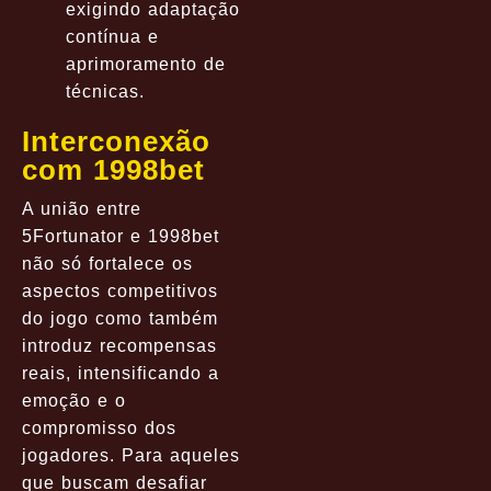
exigindo adaptação
contínua e
aprimoramento de
técnicas.
Interconexão
com 1998bet
A união entre
5Fortunator e 1998bet
não só fortalece os
aspectos competitivos
do jogo como também
introduz recompensas
reais, intensificando a
emoção e o
compromisso dos
jogadores. Para aqueles
que buscam desafiar